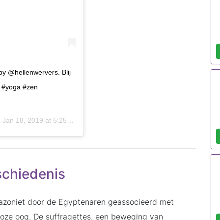
y @hellenwervers. Blij
ad #yoga #zen
n
Jan 18, 2019 at 5:25am PST
schiedenis
azoniet door de Egyptenaren geassocieerd met
oze oog. De suffragettes, een beweging van