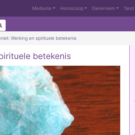
Mediums
Horoscoop
Dierenriem
Tarot
iet: Werking en spirituele betekenis
irituele betekenis