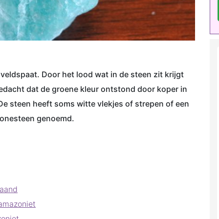
veldspaat. Door het lood wat in de steen zit krijgt
edacht dat de groene kleur ontstond door koper in
. De steen heeft soms witte vlekjes of strepen of een
azonesteen genoemd.
maand
 amazoniet
oniet