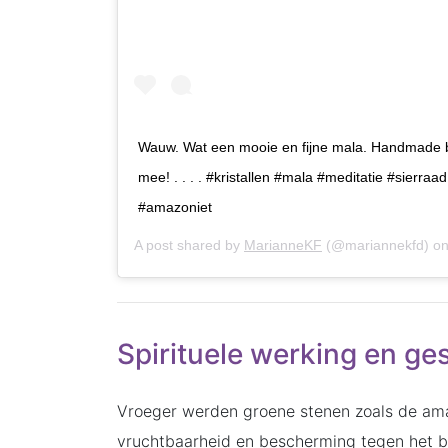
Wauw. Wat een mooie en fijne mala. Handmade b
mee! . . . . #kristallen #mala #meditatie #sierra
#amazoniet
A post shared by
MarianneKF
(@mariannekfd) o
Spirituele werking en ge
Vroeger werden groene stenen zoals de am
vruchtbaarheid en bescherming tegen het b