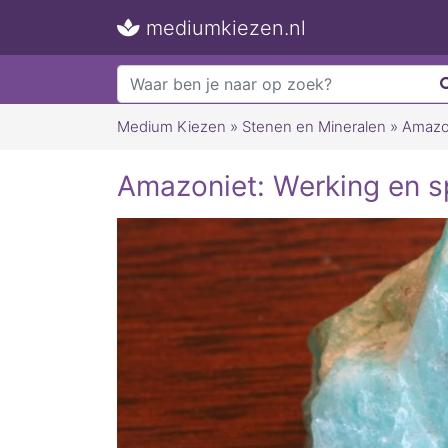
mediumkiezen.nl
Medium Kiezen
»
Stenen en Mineralen
»
Amazon
Amazoniet: Werking en sp