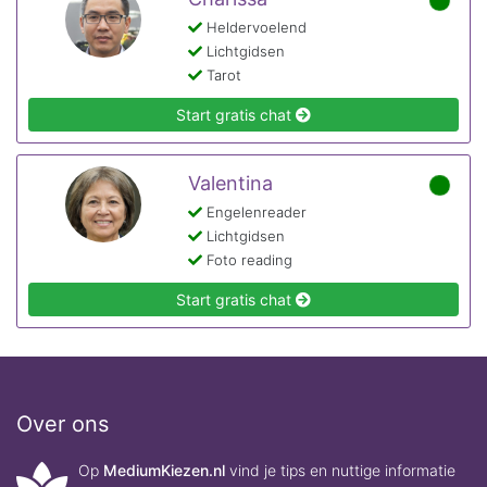
Heldervoelend
Lichtgidsen
Tarot
Start gratis chat
Valentina
Engelenreader
Lichtgidsen
Foto reading
Start gratis chat
Over ons
Op
MediumKiezen.nl
vind je tips en nuttige informatie