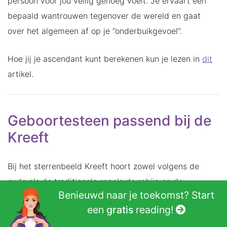
persoon voor jou veilig genoeg voelt. Je ervaart een
bepaald wantrouwen tegenover de wereld en gaat
over het algemeen af op je ‘’onderbuikgevoel’’.
Hoe jij je ascendant kunt berekenen kun je lezen in
dit
artikel.
Geboortesteen passend bij de
Kreeft
Bij het sterrenbeeld Kreeft hoort zowel volgens de
oude als de traditionele regels de robijn en de
Benieuwd naar je toekomst? Start
smaragd.
een
gratis
reading!
Robijn