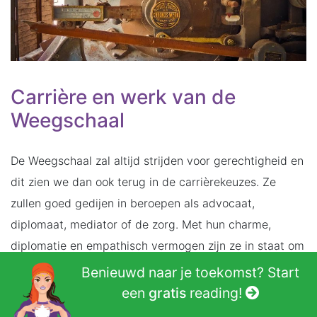
Carrière en werk van de
Weegschaal
De Weegschaal zal altijd strijden voor gerechtigheid en
dit zien we dan ook terug in de carrièrekeuzes. Ze
zullen goed gedijen in beroepen als advocaat,
diplomaat, mediator of de zorg. Met hun charme,
diplomatie en empathisch vermogen zijn ze in staat om
goede leiders te zijn. Vaak zijn we dit niet terug, omdat
Benieuwd naar je toekomst? Start
de Weegschaal over het algemeen een goed gevoel
een
gratis
reading!
prefereert boven geld. De Weegschaal zal dan ook