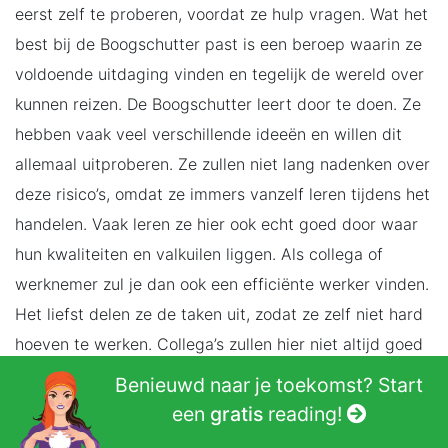
eerst zelf te proberen, voordat ze hulp vragen. Wat het
best bij de Boogschutter past is een beroep waarin ze
voldoende uitdaging vinden en tegelijk de wereld over
kunnen reizen. De Boogschutter leert door te doen. Ze
hebben vaak veel verschillende ideeën en willen dit
allemaal uitproberen. Ze zullen niet lang nadenken over
deze risico’s, omdat ze immers vanzelf leren tijdens het
handelen. Vaak leren ze hier ook echt goed door waar
hun kwaliteiten en valkuilen liggen. Als collega of
werknemer zul je dan ook een efficiënte werker vinden.
Het liefst delen ze de taken uit, zodat ze zelf niet hard
hoeven te werken. Collega’s zullen hier niet altijd goed
mee om kunnen gaan, mede door het tactloze gedrag
Benieuwd naar je toekomst? Start
wat de Boogschutter kan laten zien. Een beroep met
een
gratis
reading!
voldoende uitdaging past goed bij de Boogschutter,