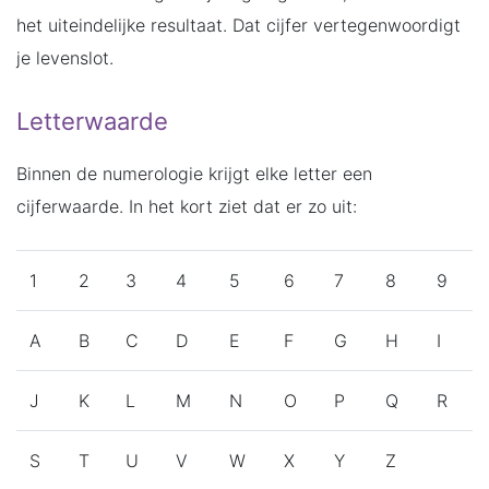
het uiteindelijke resultaat. Dat cijfer vertegenwoordigt
je levenslot.
Letterwaarde
Binnen de numerologie krijgt elke letter een
cijferwaarde. In het kort ziet dat er zo uit:
1
2
3
4
5
6
7
8
9
A
B
C
D
E
F
G
H
I
J
K
L
M
N
O
P
Q
R
S
T
U
V
W
X
Y
Z